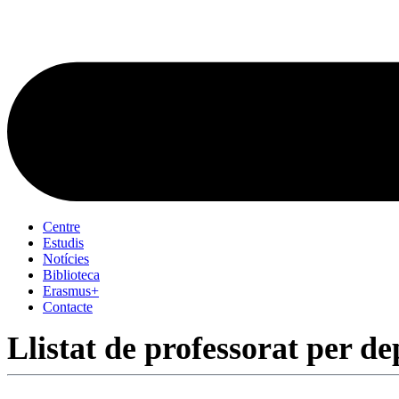
Centre
Estudis
Notícies
Biblioteca
Erasmus+
Contacte
Llistat de professorat per d