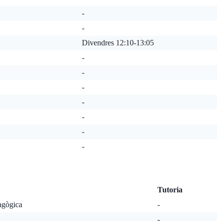
-
-
Divendres 12:10-13:05
-
-
-
-
-
-
-
Tutoria
agògica
-
-