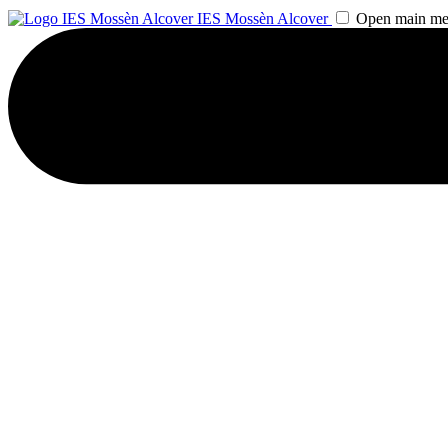
IES Mossèn Alcover
Open main m