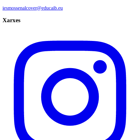
iesmossenalcover@educaib.eu
Xarxes