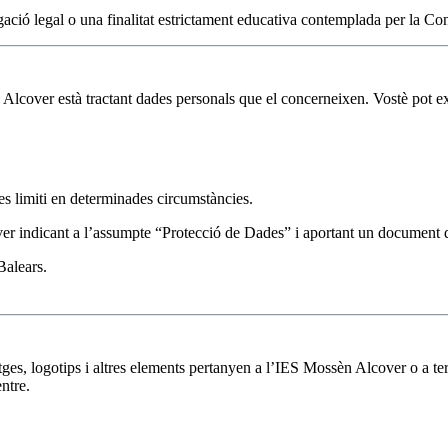
gació legal o una finalitat estrictament educativa contemplada per la Con
Alcover està tractant dades personals que el concerneixen. Vostè pot exe
s limiti en determinades circumstàncies.
over indicant a l’assumpte “Protecció de Dades” i aportant un document d’
Balears.
matges, logotips i altres elements pertanyen a l’IES Mossèn Alcover o a t
ntre.