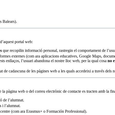
s Balears).
d’aquest portal web:
es
que recopilin informació personal, rastregin el comportament de l’us
formes externes (com ara aplicacions educatives, Google Maps, documen
ests enllaços, l’usuari abandona el nostre lloc web, per la qual cosa
no e
at de cadascuna de les pàgines web a les quals accedeixi a través dels n
 la pàgina web o del correu electrònic de contacte es tracten amb la fina
ió de l’alumnat.
s i l’alumnat.
 del centre (com ara Erasmus+ o Formación Professional).