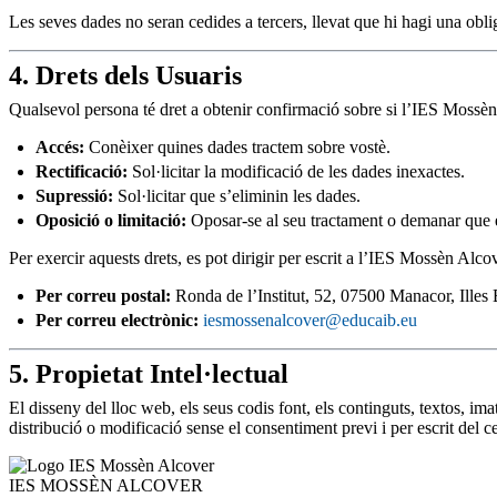
Les seves dades no seran cedides a tercers, llevat que hi hagi una obli
4. Drets dels Usuaris
Qualsevol persona té dret a obtenir confirmació sobre si l’IES Mossèn 
Accés:
Conèixer quines dades tractem sobre vostè.
Rectificació:
Sol·licitar la modificació de les dades inexactes.
Supressió:
Sol·licitar que s’eliminin les dades.
Oposició o limitació:
Oposar-se al seu tractament o demanar que e
Per exercir aquests drets, es pot dirigir per escrit a l’IES Mossèn Alc
Per correu postal:
Ronda de l’Institut, 52, 07500 Manacor, Illes 
Per correu electrònic:
iesmossenalcover@educaib.eu
5. Propietat Intel·lectual
El disseny del lloc web, els seus codis font, els continguts, textos, i
distribució o modificació sense el consentiment previ i per escrit del ce
IES
MOSSÈN ALCOVER