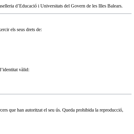
selleria d’Educació i Universitats del Govern de les Illes Balears.
rcir els seus drets de:
identitat vàlid:
ercers que han autoritzat el seu ús. Queda prohibida la reproducció,