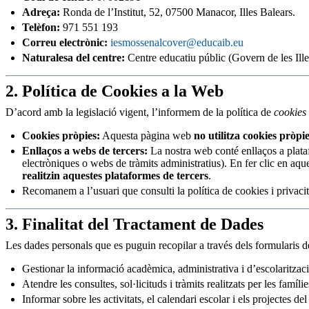
Adreça:
Ronda de l’Institut, 52, 07500 Manacor, Illes Balears.
Telèfon:
971 551 193
Correu electrònic:
iesmossenalcover@educaib.eu
Naturalesa del centre:
Centre educatiu públic (Govern de les Ille
2. Política de Cookies a la Web
D’acord amb la legislació vigent, l’informem de la política de
cookies
Cookies pròpies:
Aquesta pàgina web
no utilitza cookies pròpi
Enllaços a webs de tercers:
La nostra web conté enllaços a plata
electròniques o webs de tràmits administratius). En fer clic en aqu
realitzin aquestes plataformes de tercers
.
Recomanem a l’usuari que consulti la política de cookies i privacit
3. Finalitat del Tractament de Dades
Les dades personals que es puguin recopilar a través dels formularis de
Gestionar la informació acadèmica, administrativa i d’escolaritzac
Atendre les consultes, sol·licituds i tràmits realitzats per les famílie
Informar sobre les activitats, el calendari escolar i els projectes