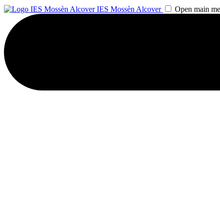
IES Mossèn Alcover
Open main m