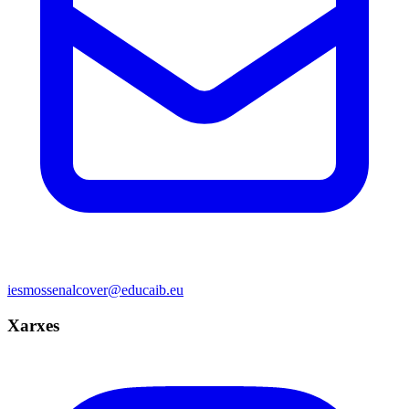
iesmossenalcover@educaib.eu
Xarxes