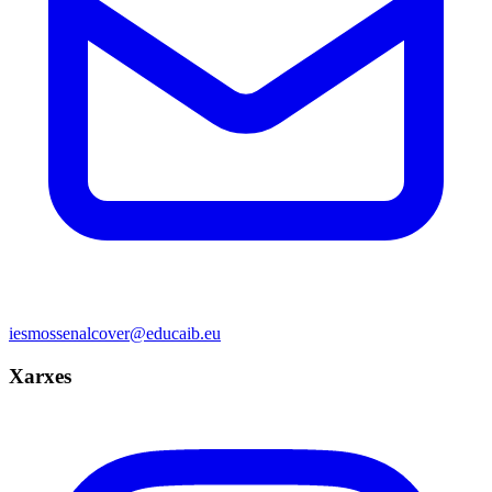
iesmossenalcover@educaib.eu
Xarxes