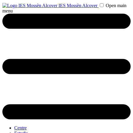
IES Mossèn Alcover
Open main
menu
Centre