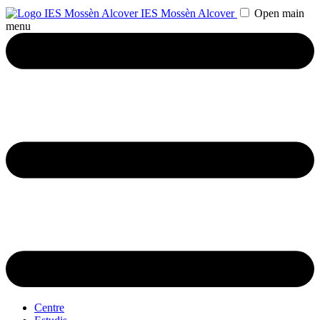
IES Mossèn Alcover
Open main
menu
Centre