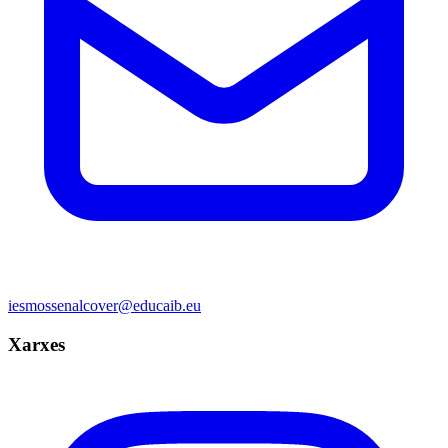
iesmossenalcover@educaib.eu
Xarxes