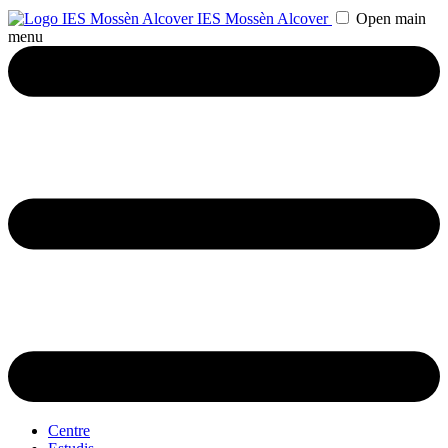
IES Mossèn Alcover
Open main
menu
Centre