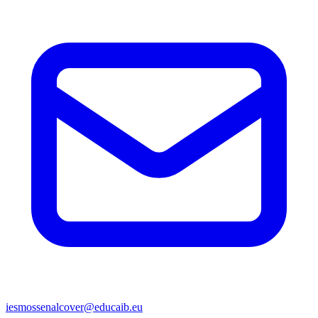
iesmossenalcover@educaib.eu