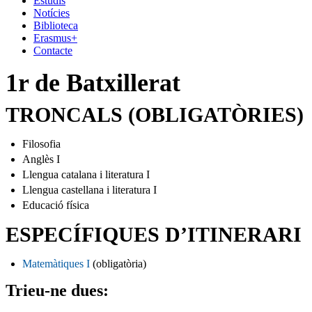
Estudis
Notícies
Biblioteca
Erasmus+
Contacte
1r de Batxillerat
TRONCALS (OBLIGATÒRIES)
Filosofia
Anglès I
Llengua catalana i literatura I
Llengua castellana i literatura I
Educació física
ESPECÍFIQUES D’ITINERARI
Matemàtiques I
(obligatòria)
Trieu-ne dues: