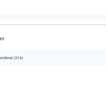
AT
illerat: (S14)