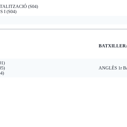
TALITZACIÓ (S04)
I (S04)
BATXILLER
01)
05)
ANGLÈS 1r Batx
4)