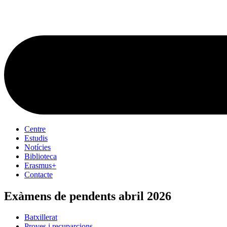
Centre
Estudis
Notícies
Biblioteca
Erasmus+
Contacte
Exàmens de pendents abril 2026
Batxillerat
Proves i recuparcions