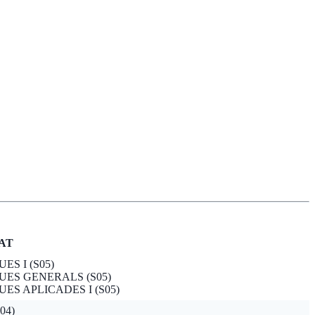
AT
S I (S05)
ES GENERALS (S05)
S APLICADES I (S05)
04)