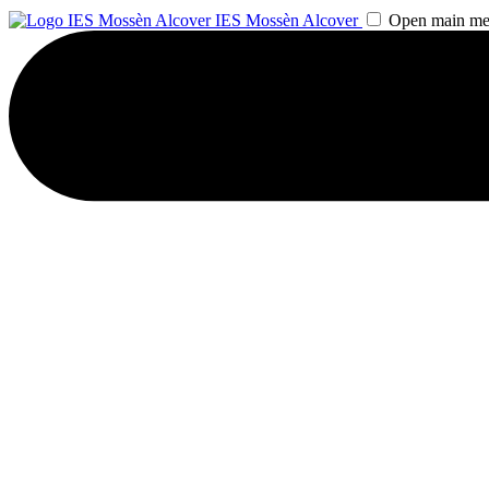
IES Mossèn Alcover
Open main m