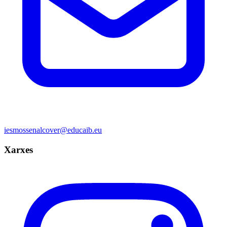
iesmossenalcover@educaib.eu
Xarxes